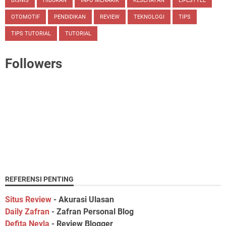
BISNIS
HIBURAN
INFO MENARIK
KESEHATAN
LIFESTYLE
OTOMOTIF
PENDIDIKAN
REVIEW
TEKNOLOGI
TIPS
TIPS TUTORIAL
TUTORIAL
Followers
REFERENSI PENTING
Situs Review
- Akurasi Ulasan
Daily Zafran
- Zafran Personal Blog
Defita Neyla
- Review Blogger