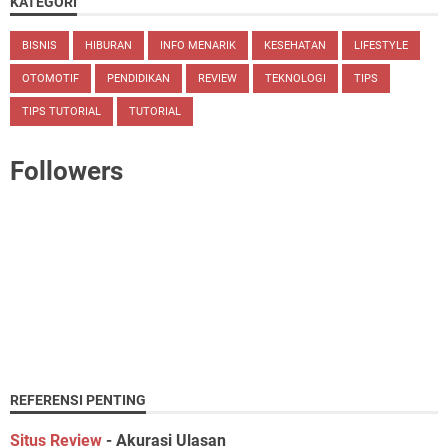
KATEGORI
BISNIS
HIBURAN
INFO MENARIK
KESEHATAN
LIFESTYLE
OTOMOTIF
PENDIDIKAN
REVIEW
TEKNOLOGI
TIPS
TIPS TUTORIAL
TUTORIAL
Followers
REFERENSI PENTING
Situs Review
- Akurasi Ulasan