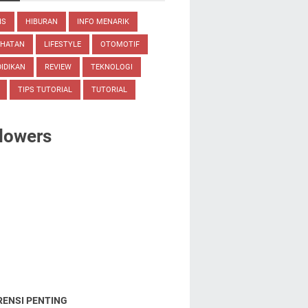
IS
HIBURAN
INFO MENARIK
EHATAN
LIFESTYLE
OTOMOTIF
IDIKAN
REVIEW
TEKNOLOGI
TIPS TUTORIAL
TUTORIAL
lowers
RENSI PENTING