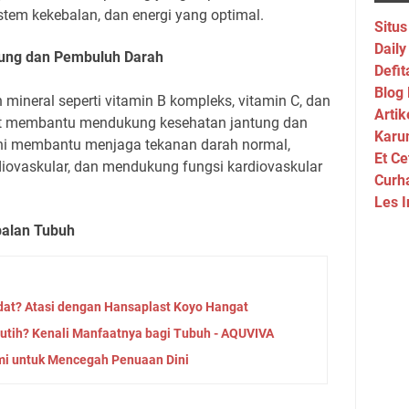
stem kekebalan, dan energi yang optimal.
Situs
Daily
ung dan Pembuluh Darah
Defit
Blog
ineral seperti vitamin B kompleks, vitamin C, dan
Artik
at membantu mendukung kesehatan jantung dan
Karu
ini membantu menjaga tekanan darah normal,
Et Ce
diovaskular, dan mendukung fungsi kardiovaskular
Curh
Les I
balan Tubuh
adat? Atasi dengan Hansaplast Koyo Hangat
 Putih? Kenali Manfaatnya bagi Tubuh - AQUVIVA
mi untuk Mencegah Penuaan Dini