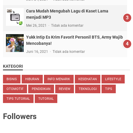
Cara Mudah Mengubah Lagu di Kaset Lama
menjadi MP3
Mei 26, 2021
Tidak ada komentar
Yukk Intip Es Krim Favorit Personil BTS, Army Wajib
Mencobanya!
Juni 16, 2021
Tidak ada komentar
KATEGORI
BISNIS
HIBURAN
INFO MENARIK
KESEHATAN
LIFESTYLE
OTOMOTIF
PENDIDIKAN
REVIEW
TEKNOLOGI
TIPS
TIPS TUTORIAL
TUTORIAL
Followers